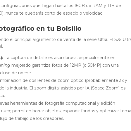
onfiguraciones que llegan hasta los 16GB de RAM y 1TB de
), nunca te quedarás corto de espacio o velocidad.
tográfico en tu Bolsillo
ndo el principal argumento de venta de la serie Ultra. El S25 Ultr
l.
):
La captura de detalle es asombrosa, especialmente en
inning
mejorado garantiza fotos de 12MP (o 50MP) con una
incluso de noche.
mbinación de dos lentes de zoom óptico (probablemente 3x y
de la industria. El zoom digital asistido por IA (Space Zoom) es
ca.
evas herramientas de fotografía computacional y edición
ruco; permiten borrar objetos, expandir fondos y optimizar tom
lujo de trabajo de los creadores.