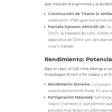
que mejoran la ergonomía y la durabil
Construcción de Titanio (o similar
clasificación IP68 garantiza protecci
Pantalla Dynamic AMOLED 2X:
La 
QHD+, la fidelidad del color, el brillo
adaptativa de
120Hz
son, sencillamen
crear y trabajar.
Rendimiento: Potencia 
Bajo el capó, el S25 Ultra alberga e
Snapdragon 8 Gen 4 for Galaxy o el E
Rendimiento Extremo:
Los juegos 
sorprendentemente fluida. Es una cen
Refrigeración Mejorada:
Samsung ha
(Vapor Chamber), lo que permite qu
periodos más largos sin sobrecalenta