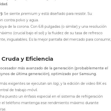
idad.
):
Se siente
premium
y está diseñado para resistir. Su
ón contra polvo y agua.
joya de la corona. Con 6.8 pulgadas (o similar) y una resolución
 máximo (crucial bajo el sol) y la fluidez de su tasa de refresco
te, inigualables. Es la mejor pantalla del mercado para consumir,
Cruda y Eficiencia
l procesador más avanzado de la generación (probablemente el
xynos de última generación), optimizado por Samsung.
más exigentes se ejecutan sin
lag
, y la edición de video 8K es
tral de trabajo móvil.
 puesto un énfasis especial en el sistema de refrigeración
e el teléfono mantenga ese rendimiento máximo durante
rse.