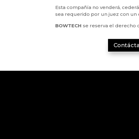
Esta compañía no venderá, cederá n
sea requerido por un juez con un o
BOWTECH
se reserva el derecho 
Contácta