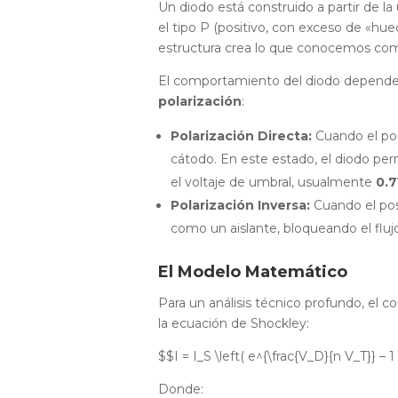
Un diodo está construido a partir de l
el tipo P (positivo, con exceso de «hue
estructura crea lo que conocemos com
El comportamiento del diodo depende 
polarización
:
Polarización Directa:
Cuando el pol
cátodo. En este estado, el diodo perm
el voltaje de umbral, usualmente
0.
Polarización Inversa:
Cuando el posi
como un aislante, bloqueando el flujo
El Modelo Matemático
Para un análisis técnico profundo, el
la ecuación de Shockley:
$$I = I_S \left( e^{\frac{V_D}{n V_T}} – 1
Donde: