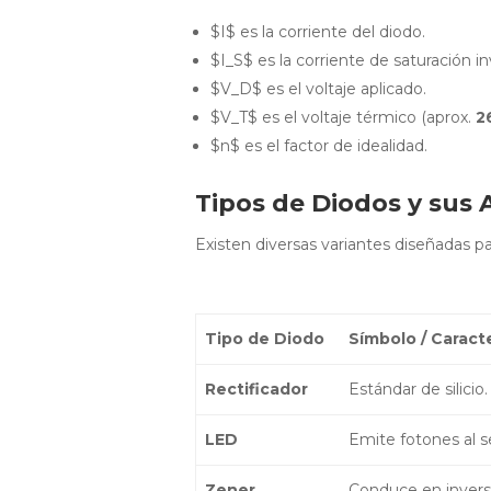
$I$ es la corriente del diodo.
$I_S$ es la corriente de saturación in
$V_D$ es el voltaje aplicado.
$V_T$ es el voltaje térmico (aprox.
2
$n$ es el factor de idealidad.
Tipos de Diodos y sus 
Existen diversas variantes diseñadas pa
Tipo de Diodo
Símbolo / Caracte
Rectificador
Estándar de silicio.
LED
Emite fotones al s
Zener
Conduce en inversa 