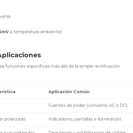
versa.
6mV
a temperatura ambiente).
Aplicaciones
ra funciones específicas más allá de la simple rectificación:
rística
Aplicación Común
Fuentes de poder (convierte AC a DC).
er polarizado.
Indicadores, pantallas e iluminación.
a un voltaje fijo.
Regulación y estabilización de voltaje.