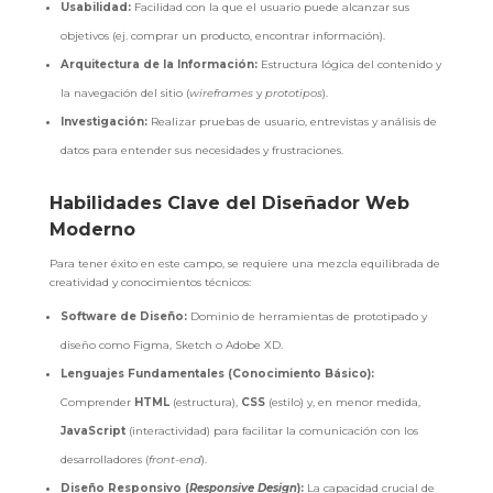
Usabilidad:
Facilidad con la que el usuario puede alcanzar sus
objetivos (ej. comprar un producto, encontrar información).
Arquitectura de la Información:
Estructura lógica del contenido y
la navegación del sitio (
wireframes
y
prototipos
).
Investigación:
Realizar pruebas de usuario, entrevistas y análisis de
datos para entender sus necesidades y frustraciones.
Habilidades Clave del Diseñador Web
Moderno
Para tener éxito en este campo, se requiere una mezcla equilibrada de
creatividad y conocimientos técnicos:
Software de Diseño:
Dominio de herramientas de prototipado y
diseño como Figma, Sketch o Adobe XD.
Lenguajes Fundamentales (Conocimiento Básico):
Comprender
HTML
(estructura),
CSS
(estilo) y, en menor medida,
JavaScript
(interactividad) para facilitar la comunicación con los
desarrolladores (
front-end
).
Diseño Responsivo (
Responsive Design
):
La capacidad crucial de