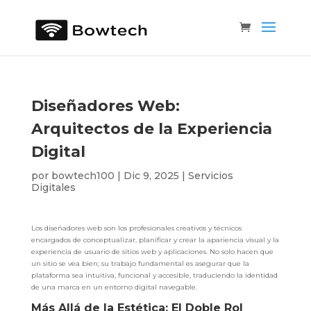
Diseñadores Web:
Arquitectos de la Experiencia
Digital
por
bowtech100
|
Dic 9, 2025
|
Servicios
Digitales
Los diseñadores web son los profesionales creativos y técnicos
encargados de conceptualizar, planificar y crear la apariencia visual y la
experiencia de usuario de sitios web y aplicaciones. No solo hacen que
un sitio se vea bien; su trabajo fundamental es asegurar que la
plataforma sea intuitiva, funcional y accesible, traduciendo la identidad
de una marca en un entorno digital navegable.
Más Allá de la Estética: El Doble Rol