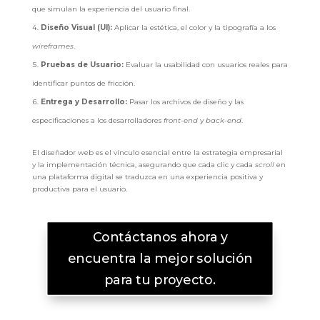
que simulan la experiencia del usuario final.
Diseño Visual (UI):
Aplicar la estética, el color y la tipografía a los
wireframes
.
Pruebas de Usuario:
Evaluar la usabilidad con usuarios reales para
identificar puntos de fricción.
Entrega y Desarrollo:
Pasar los archivos de diseño y las
especificaciones a los desarrolladores
front-end
y
back-end
.
El diseñador web es el vínculo esencial entre la estrategia empresarial
y la implementación técnica, asegurando que cada clic y cada
scroll
en
una plataforma digital se traduzca en una experiencia positiva y
productiva para el usuario.
Contáctanos ahora y
encuentra la mejor solución
para tu proyecto.