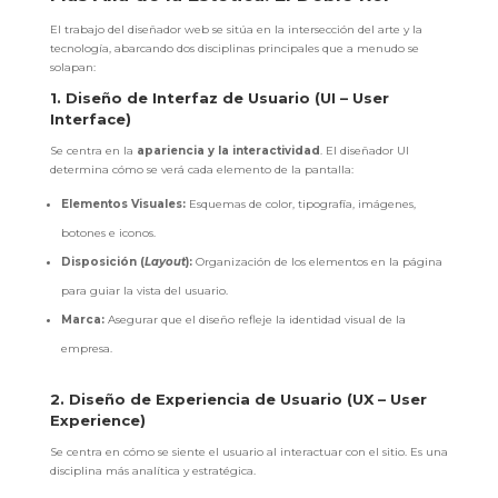
El trabajo del diseñador web se sitúa en la intersección del arte y la
tecnología, abarcando dos disciplinas principales que a menudo se
solapan:
1. Diseño de Interfaz de Usuario (UI – User
Interface)
Se centra en la
apariencia y la interactividad
. El diseñador UI
determina cómo se verá cada elemento de la pantalla:
Elementos Visuales:
Esquemas de color, tipografía, imágenes,
botones e iconos.
Disposición (
Layout
):
Organización de los elementos en la página
para guiar la vista del usuario.
Marca:
Asegurar que el diseño refleje la identidad visual de la
empresa.
2. Diseño de Experiencia de Usuario (UX – User
Experience)
Se centra en cómo se siente el usuario al interactuar con el sitio. Es una
disciplina más analítica y estratégica.