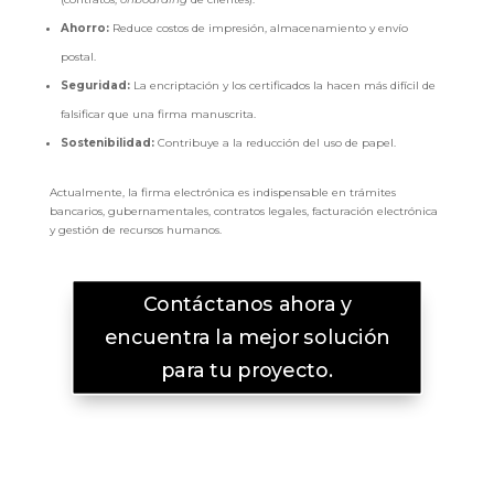
Ahorro:
Reduce costos de impresión, almacenamiento y envío
postal.
Seguridad:
La encriptación y los certificados la hacen más difícil de
falsificar que una firma manuscrita.
Sostenibilidad:
Contribuye a la reducción del uso de papel.
Actualmente, la firma electrónica es indispensable en trámites
bancarios, gubernamentales, contratos legales, facturación electrónica
y gestión de recursos humanos.
Contáctanos ahora y
encuentra la mejor solución
para tu proyecto.