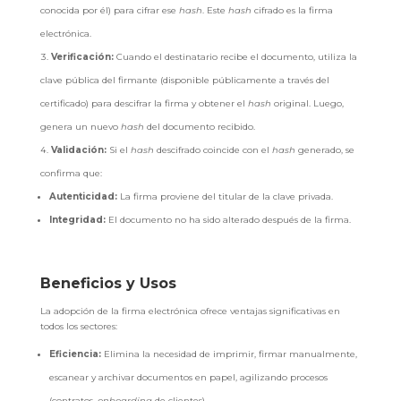
conocida por él) para cifrar ese
hash
. Este
hash
cifrado es la firma
electrónica.
Verificación:
Cuando el destinatario recibe el documento, utiliza la
clave pública del firmante (disponible públicamente a través del
certificado) para descifrar la firma y obtener el
hash
original. Luego,
genera un nuevo
hash
del documento recibido.
Validación:
Si el
hash
descifrado coincide con el
hash
generado, se
confirma que:
Autenticidad:
La firma proviene del titular de la clave privada.
Integridad:
El documento no ha sido alterado después de la firma.
Beneficios y Usos
La adopción de la firma electrónica ofrece ventajas significativas en
todos los sectores:
Eficiencia:
Elimina la necesidad de imprimir, firmar manualmente,
escanear y archivar documentos en papel, agilizando procesos
(contratos,
onboarding
de clientes).