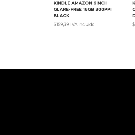
KINDLE AMAZON 6INCH
K
GLARE-FREE 16GB 300PPI
G
BLACK
$
159,39
IVA incluido
$