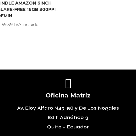
INDLE AMAZON 6INCH
LARE-FREE 16GB 300PPI
DEMIN
159,39
IVA incluido

Oficina Matriz
Av. Eloy Alfaro N49-58
y De Los Nogales
Edif. Adriático 3
Quito – Ecuador