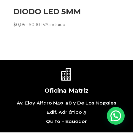
DIODO LED 5MM
Rango
$
0,05
-
$
0,10
IVA incluido
de
precios:
desde
$0,05
hasta
$0,10

Oficina Matriz
Av. Eloy Alfaro N49-58
y De Los Nogales
Edif. Adriático 3
Quito – Ecuador