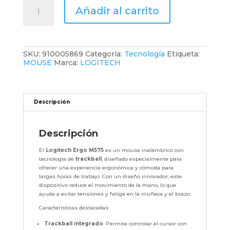
MOUSE
Añadir al carrito
LOGITECH
ERGO
M575
WIRELESS
TACKBALL
SKU:
910005869
Categoría:
Tecnología
Etiqueta:
NEGRO
MOUSE
Marca:
LOGITECH
cantidad
Descripción
Descripción
El
Logitech Ergo M575
es un mouse inalámbrico con
tecnología de
trackball
, diseñado especialmente para
ofrecer una experiencia ergonómica y cómoda para
largas horas de trabajo. Con un diseño innovador, este
dispositivo reduce el movimiento de la mano, lo que
ayuda a evitar tensiones y fatiga en la muñeca y el brazo.
Características destacadas:
Trackball integrado
: Permite controlar el cursor con