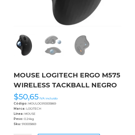
MOUSE LOGITECH ERGO M575
WIRELESS TACKBALL NEGRO
$
50,65
IVA incluido
Código:
MOULOG910005869
Marca:
LOGITECH
Línea:
MOUSE
Peso:
0.24kg
Sku:
910005869