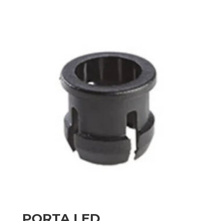
de
precios:
desde
$0,40
hasta
$0,49
PORTA LED