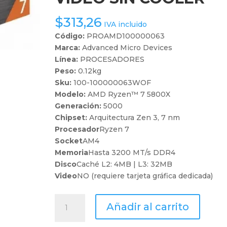
$
313,26
IVA incluido
Código:
PROAMD100000063
Marca:
Advanced Micro Devices
Línea:
PROCESADORES
Peso:
0.12kg
Sku:
100-100000063WOF
Modelo:
AMD Ryzen™ 7 5800X
Generación:
5000
Chipset:
Arquitectura Zen 3, 7 nm
Procesador
Ryzen 7
Socket
AM4
Memoria
Hasta 3200 MT/s DDR4
Disco
Caché L2: 4MB | L3: 32MB
Video
NO (requiere tarjeta gráfica dedicada)
PROC.
Añadir al carrito
AMD
AM4