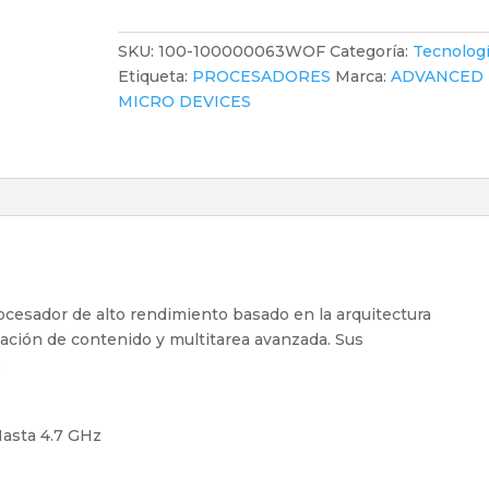
RYZEN
7
SKU:
100-100000063WOF
Categoría:
Tecnolog
5800X
Etiqueta:
PROCESADORES
Marca:
ADVANCED
3.8GHZ
MICRO DEVICES
8CORE
16HILOS
32MB
CACHE
95W
7NM
BOX
SIN
cesador de alto rendimiento basado en la arquitectura
VIDEO
eación de contenido y multitarea avanzada. Sus
SIN
:
COOLER
cantidad
asta 4.7 GHz