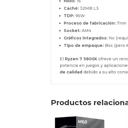
Hilos:
16
Caché:
32MB L3
TDP:
95W
Proceso de fabricación:
7nm
Socket:
AM4
Gráficos integrados:
No (requie
Tipo de empaque:
Box (pero
El
Ryzen 7 5800X
ofrece un rend
potencia en juegos y aplicacione
de calidad
debido a su alto con
Productos relacion