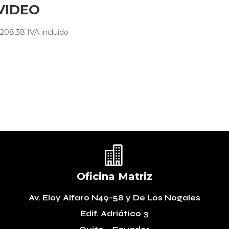
VIDEO
208,38
IVA incluido

Oficina Matriz
Av. Eloy Alfaro N49-58
y De Los Nogales
Edif. Adriático 3