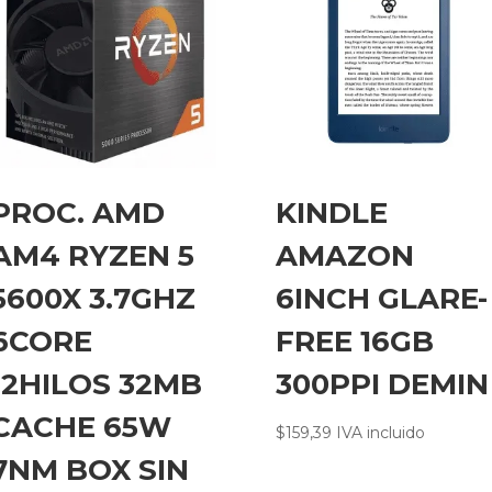
PROC. AMD
KINDLE
AM4 RYZEN 5
AMAZON
5600X 3.7GHZ
6INCH GLARE-
6CORE
FREE 16GB
12HILOS 32MB
300PPI DEMIN
CACHE 65W
$
159,39
IVA incluido
7NM BOX SIN