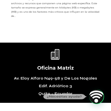
archivos y recursos que componen una página web específica. Este
tamaño se expresa generalmente en kilobytes (KB) o megabytes
(MB) y es uno de los factores más críticos que influyen en la velocidad
de...

Oficina Matriz
Av. Eloy Alfaro N49-58
y De Los Nogales
Edif. Adriático 3
Quito – Ecuador
¿Necesitas ayuda?