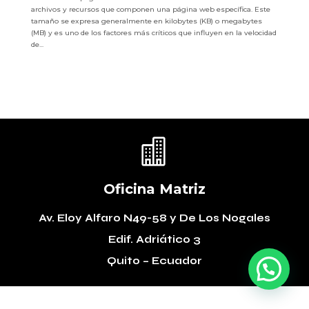
archivos y recursos que componen una página web específica. Este
tamaño se expresa generalmente en kilobytes (KB) o megabytes
(MB) y es uno de los factores más críticos que influyen en la velocidad
de...

Oficina Matriz
Av. Eloy Alfaro N49-58
y De Los Nogales
Edif. Adriático 3
Quito – Ecuador