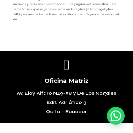
archivos y recursos que componen una página web específica. Este
tamaño se expresa generalmente en kilobytes (KB) o megabytes
(MB) y es uno de los factores más críticos que influyen en la velocidad
de...

Oficina Matriz
Av. Eloy Alfaro N49-58
y De Los Nogales
Edif. Adriático 3
Quito – Ecuador