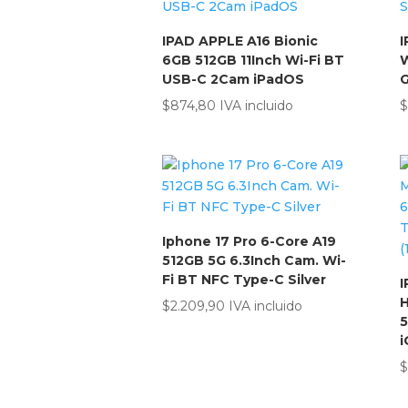
IPAD APPLE A16 Bionic
I
6GB 512GB 11Inch Wi-Fi BT
W
USB-C 2Cam iPadOS
G
$
874,80
IVA incluido
$
Iphone 17 Pro 6-Core A19
512GB 5G 6.3Inch Cam. Wi-
Fi BT NFC Type-C Silver
I
H
$
2.209,90
IVA incluido
5
i
$