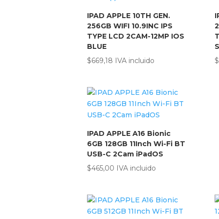
IPAD APPLE 10TH GEN.
I
256GB WIFI 10.9INC IPS
2
TYPE LCD 2CAM-12MP IOS
T
BLUE
S
$
669,18
IVA incluido
$
IPAD APPLE A16 Bionic
6GB 128GB 11Inch Wi-Fi BT
USB-C 2Cam iPadOS
$
465,00
IVA incluido