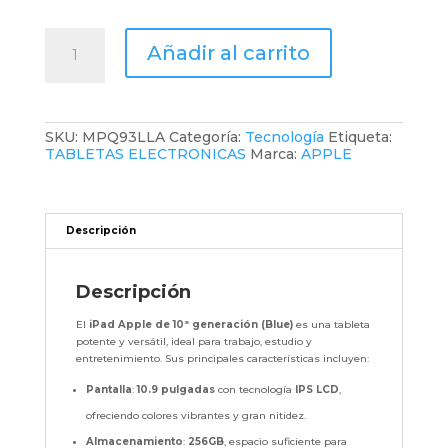
IPAD
Añadir al carrito
APPLE
10TH
GEN.
256GB
WIFI
SKU:
MPQ93LLA
Categoría:
Tecnología
Etiqueta:
10.9INC
TABLETAS ELECTRONICAS
Marca:
APPLE
IPS
TYPE
LCD
2CAM-
12MP
Descripción
IOS
BLUE
cantidad
Descripción
El
iPad Apple de 10ª generación (Blue)
es una tableta
potente y versátil, ideal para trabajo, estudio y
entretenimiento. Sus principales características incluyen:
Pantalla
:
10.9 pulgadas
con tecnología
IPS LCD
,
ofreciendo colores vibrantes y gran nitidez.
Almacenamiento
:
256GB
, espacio suficiente para