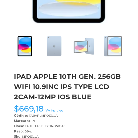
IPAD APPLE 10TH GEN. 256GB
WIFI 10.9INC IPS TYPE LCD
2CAM-12MP IOS BLUE
$
669,18
IVA incluido
Código:
TABAPLMPQ93LLA
Marca:
APPLE
Linea:
TABLETAS ELECTRONICAS
Peso:
0.9kg
Sku:
MPQ93LLA