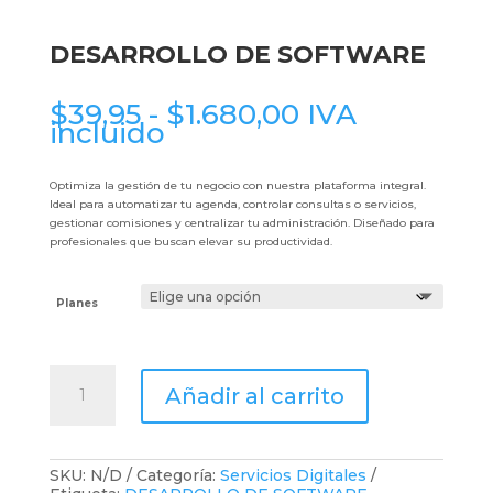
DESARROLLO DE SOFTWARE
Rango
$
39,95
-
$
1.680,00
IVA
de
incluido
precios:
desde
$39,95
Optimiza la gestión de tu negocio con nuestra plataforma integral.
hasta
Ideal para automatizar tu agenda, controlar consultas o servicios,
$1.680,00
gestionar comisiones y centralizar tu administración. Diseñado para
profesionales que buscan elevar su productividad.
Planes
DESARROLLO
Añadir al carrito
DE
SOFTWARE
cantidad
SKU:
N/D
Categoría:
Servicios Digitales