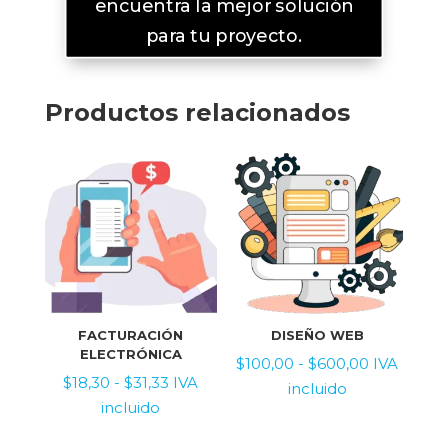
encuentra la mejor solución
para tu proyecto.
Productos relacionados
FACTURACIÓN
DISEÑO WEB
ELECTRÓNICA
Rango
$
100,00
-
$
600,00
IVA
Rango
$
18,30
-
$
31,33
IVA
de
incluido
de
incluido
precios:
precios:
desde