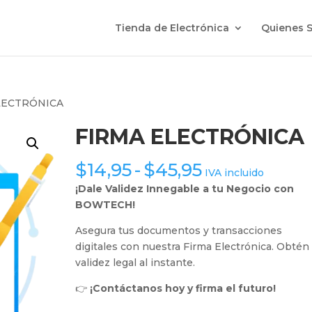
Tienda de Electrónica
Quienes 
LECTRÓNICA
FIRMA ELECTRÓNICA
Rango
$
14,95
-
$
45,95
IVA incluido
de
¡Dale Validez Innegable a tu Negocio con
precios:
BOWTECH!
desde
$14,95
Asegura tus documentos y transacciones
hasta
digitales con nuestra Firma Electrónica. Obtén
$45,95
validez legal al instante.
👉
¡Contáctanos hoy y firma el futuro!