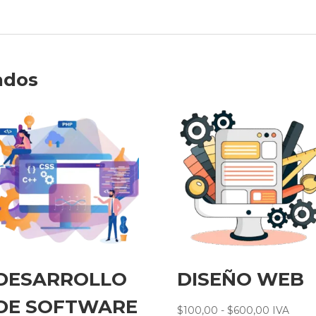
ados
DESARROLLO
DISEÑO WEB
DE SOFTWARE
Rango
$
100,00
-
$
600,00
IVA