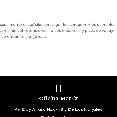
rocesamiento de señales, proteger los componentes sensibles
res) de sobretensiones, ruidos eléctricos y picos de voltaje
de entran en juego los...

Oficina Matriz
Av. Eloy Alfaro N49-58
y De Los Nogales