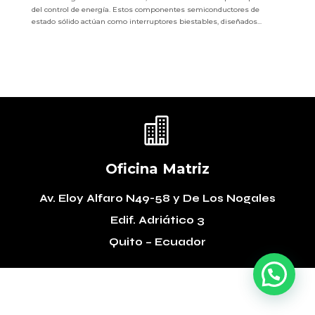
del control de energía. Estos componentes semiconductores de
estado sólido actúan como interruptores biestables, diseñados...

Oficina Matriz
Av. Eloy Alfaro N49-58
y De Los Nogales
Edif. Adriático 3
Quito – Ecuador