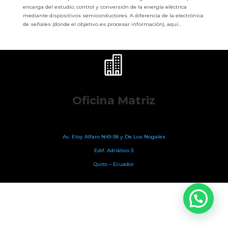
encarga del estudio, control y conversión de la energía eléctrica
mediante dispositivos semiconductores. A diferencia de la electrónica
de señales (donde el objetivo es procesar información), aquí...

Oficina Matriz
Av. Eloy Alfaro N49-58
y De Los Nogales
Edif. Adriático 3
Quito – Ecuador