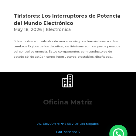
Tiristores: Los Interruptores de Potencia
del Mundo Electrónico
May 18, 2026
|
Electrónica
Si los diodos son válvulas de una sola vía y los transistores son los
cerebros lógicos de los circuitos, los tiristores son los pesos pesados
del control de energía. Estos componentes semiconductores de
estado sólido actúan como interruptores biestables, diseñados...

Oficina Matriz
Av. Eloy Alfaro N49-58
y De Los Nogales
Edif. Adriático 3