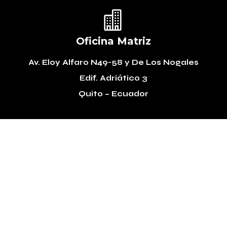

Oficina Matriz
Av. Eloy Alfaro N49-58
y De Los Nogales
Edif. Adriático 3
Quito – Ecuador