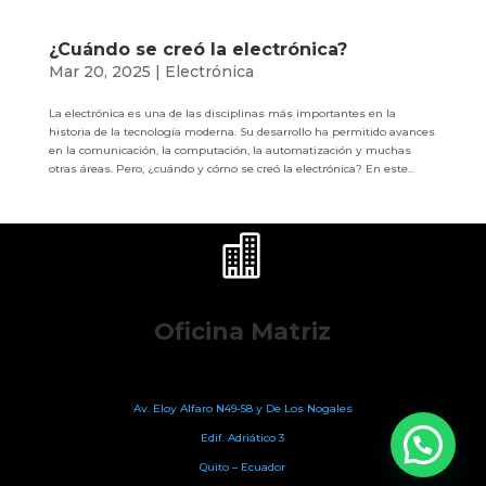
¿Cuándo se creó la electrónica?
Mar 20, 2025
|
Electrónica
La electrónica es una de las disciplinas más importantes en la
historia de la tecnología moderna. Su desarrollo ha permitido avances
en la comunicación, la computación, la automatización y muchas
otras áreas. Pero, ¿cuándo y cómo se creó la electrónica? En este...

Oficina Matriz
Av. Eloy Alfaro N49-58
y De Los Nogales
Edif. Adriático 3
Quito – Ecuador