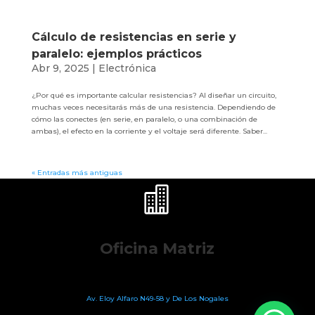
Cálculo de resistencias en serie y
paralelo: ejemplos prácticos
Abr 9, 2025
|
Electrónica
¿Por qué es importante calcular resistencias? Al diseñar un circuito,
muchas veces necesitarás más de una resistencia. Dependiendo de
cómo las conectes (en serie, en paralelo, o una combinación de
ambas), el efecto en la corriente y el voltaje será diferente. Saber...
« Entradas más antiguas

Oficina Matriz
Av. Eloy Alfaro N49-58
y De Los Nogales