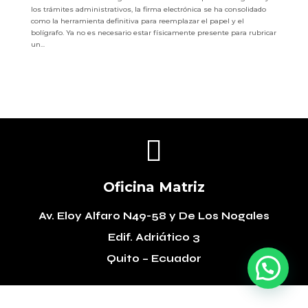
los trámites administrativos, la firma electrónica se ha consolidado
como la herramienta definitiva para reemplazar el papel y el
bolígrafo. Ya no es necesario estar físicamente presente para rubricar
un...

Oficina Matriz
Av. Eloy Alfaro N49-58
y De Los Nogales
Edif. Adriático 3
Quito – Ecuador