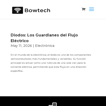
Diodos: Los Guardianes del Flujo
Eléctrico
May 11, 2026
|
Electrónica
En el mundo de la electrónica, el diodo es uno de los componentes
semiconductores más fundamentales y versátiles. Su función
principal es actuar como una «válvula de una sola vía» para la
corriente eléctrica, permitiendo que esta fluya en una dirección
específica...