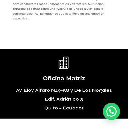
semiconductores más fundamentales y versátiles. Su función
principal es actuar como una «válvula de una sola vía» para la
corriente eléctrica, permitiendo que esta fluya en una dirección
específica...

Oficina Matriz
Av. Eloy Alfaro N49-58
y De Los Nogales
Edif. Adriático 3
Quito – Ecuador